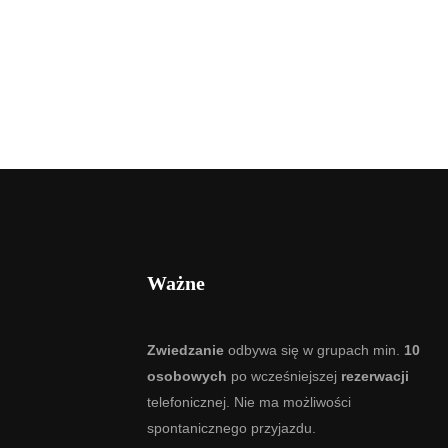
Ważne
Zwiedzanie
odbywa się w grupach min.
10
osobowych
po wcześniejszej
rezerwacji
telefonicznej. Nie ma możliwości
spontanicznego przyjazdu.