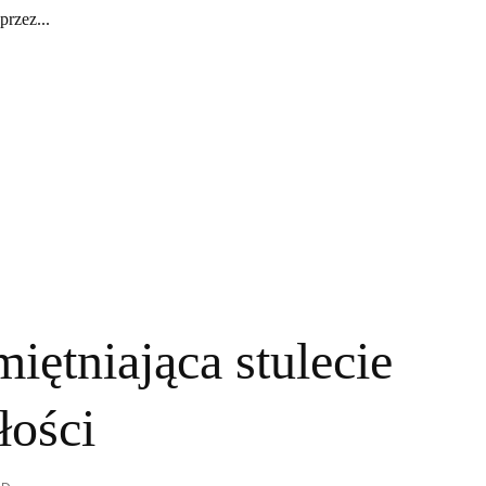
rzez...
iętniająca stulecie
łości