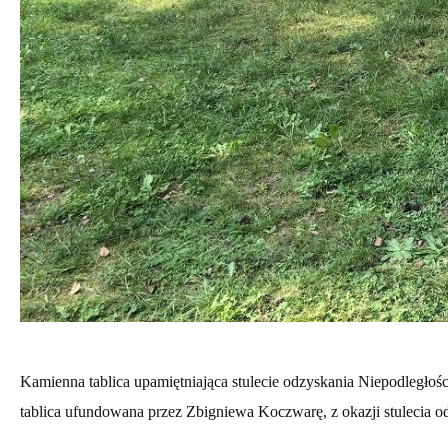
Kamienna tablica upamiętniająca stulecie odzyskania Niepodległo
tablica ufundowana przez Zbigniewa Koczwarę, z okazji stulecia od