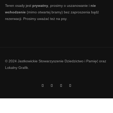
Teren osady jest
prywatny
, prosimy o uszanowanie i
nie
wchodzenie
(mimo otwartej bramy) bez zaproszenia bądź
rezerwacji. Prosimy uważać też na psy.
© 2024 Jastkowickie Stowarzyszenie Dziedzictwo i Pamięć oraz
Lokalny Grafik
.