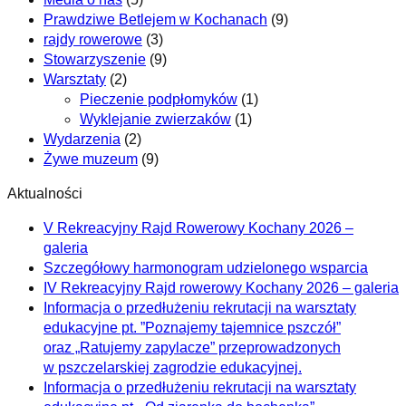
Prawdziwe Betlejem w Kochanach
(9)
rajdy rowerowe
(3)
Stowarzyszenie
(9)
Warsztaty
(2)
Pieczenie podpłomyków
(1)
Wyklejanie zwierzaków
(1)
Wydarzenia
(2)
Żywe muzeum
(9)
Aktualności
V Rekreacyjny Rajd Rowerowy Kochany 2026 –
galeria
Szczegółowy harmonogram udzielonego wsparcia
IV Rekreacyjny Rajd rowerowy Kochany 2026 – galeria
Informacja o przedłużeniu rekrutacji na warsztaty
edukacyjne pt. ”Poznajemy tajemnice pszczół”
oraz „Ratujemy zapylacze” przeprowadzonych
w pszczelarskiej zagrodzie edukacyjnej.
Informacja o przedłużeniu rekrutacji na warsztaty