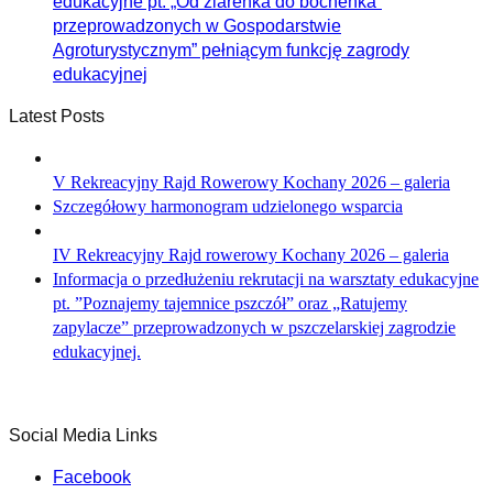
edukacyjne pt. „Od ziarenka do bochenka”
przeprowadzonych w Gospodarstwie
Agroturystycznym” pełniącym funkcję zagrody
edukacyjnej
Latest Posts
V Rekreacyjny Rajd Rowerowy Kochany 2026 – galeria
Szczegółowy harmonogram udzielonego wsparcia
IV Rekreacyjny Rajd rowerowy Kochany 2026 – galeria
Informacja o przedłużeniu rekrutacji na warsztaty edukacyjne
pt. ”Poznajemy tajemnice pszczół” oraz „Ratujemy
zapylacze” przeprowadzonych w pszczelarskiej zagrodzie
edukacyjnej.
Social Media Links
Facebook