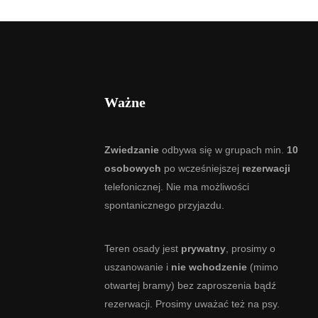
Ważne
Zwiedzanie
odbywa się w grupach min.
10
osobowych
po wcześniejszej
rezerwacji
telefonicznej. Nie ma możliwości
spontanicznego przyjazdu.
Teren osady jest
prywatny
, prosimy o
uszanowanie i
nie wchodzenie
(mimo
otwartej bramy) bez zaproszenia bądź
rezerwacji. Prosimy uważać też na psy.