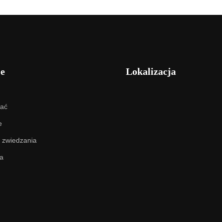
je
Lokalizacja
hać
e
 zwiedzania
a