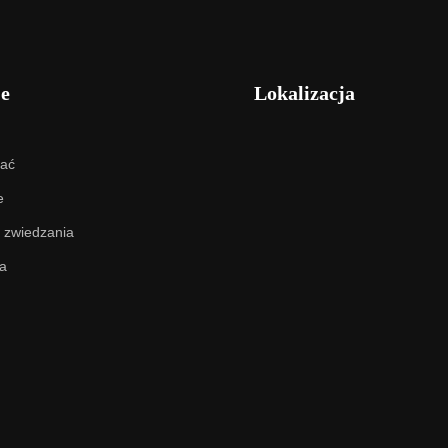
je
Lokalizacja
hać
e
 zwiedzania
a