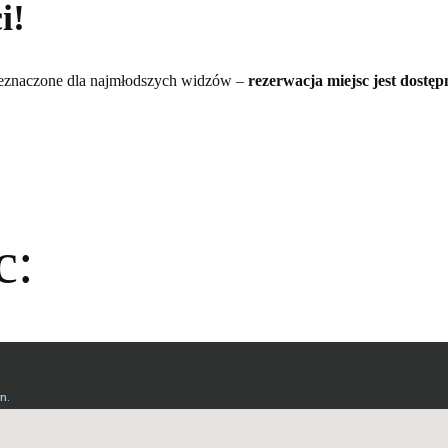
i!
przeznaczone dla najmłodszych widzów –
rezerwacja miejsc jest dostęp
c: