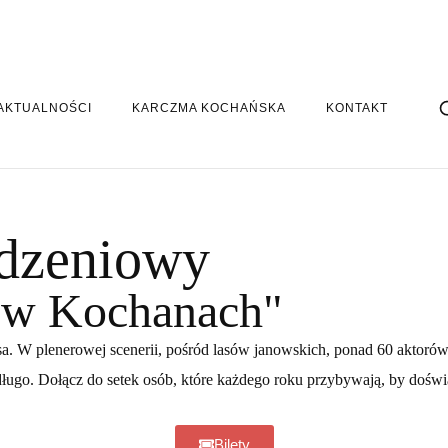
AKTUALNOŚCI
KARCZMA KOCHAŃSKA
KONTAKT
odzeniowy
m w Kochanach"
sa. W plenerowej scenerii, pośród lasów janowskich, ponad 60 aktorów
 długo. Dołącz do setek osób, które każdego roku przybywają, by doś
Bilety