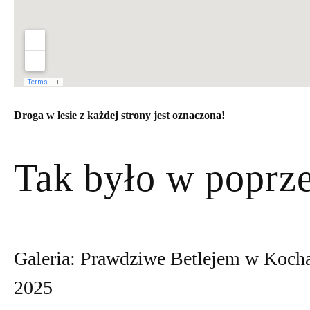
Droga w lesie z każdej strony jest oznaczona!
Tak było w poprze
Galeria: Prawdziwe Betlejem w Koch
2025