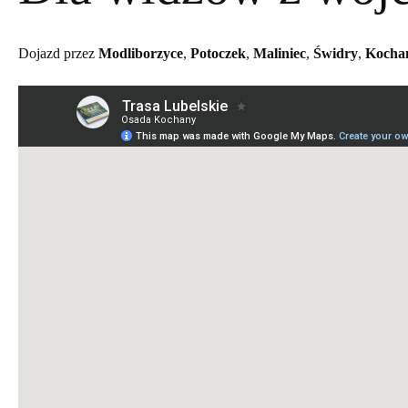
Dojazd przez
Modliborzyce
,
Potoczek
,
Maliniec
,
Świdry
,
Kocha